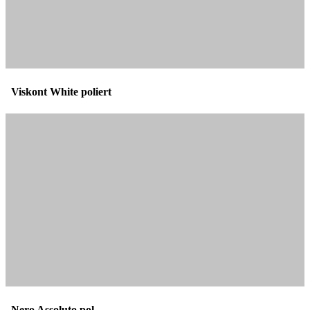
Viskont White poliert
Nero Assoluto pol.