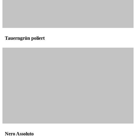
Tauerngrün poliert
Nero Assoluto